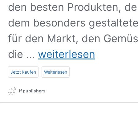
den besten Produkten, de
dem besonders gestaltete
für den Markt, den Gemüs
Tante
die …
weiterlesen
Emmas
Erben
–
Jetzt kaufen
Weiterlesen
Bauten
der
Nahversorgung
ff publishers