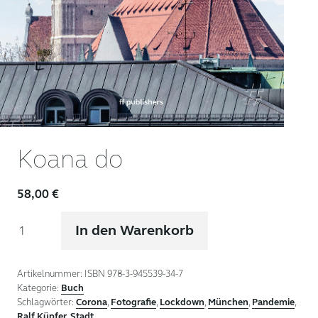
Koana do
58,00
€
Koana
In den Warenkorb
do
Menge
Artikelnummer:
ISBN 978-3-945539-34-7
Kategorie:
Buch
Schlagwörter:
Corona
,
Fotografie
,
Lockdown
,
München
,
Pandemie
,
Ralf Küpfer
,
Stadt