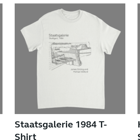
auf.
Die
Optionen
können
auf
der
Produktseite
gewählt
werden
Staatsgalerie 1984 T-
Shirt