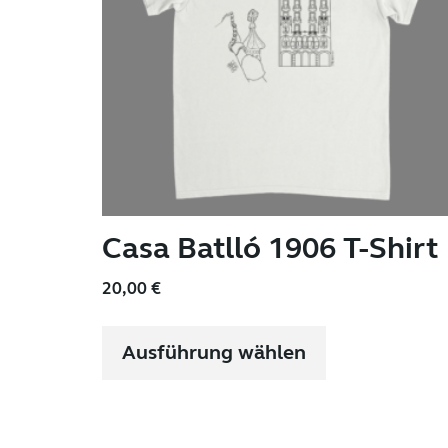
Casa Batlló 1906 T-Shirt
20,00
€
Dieses
Produkt
Ausführung wählen
weist
mehrere
Varianten
auf.