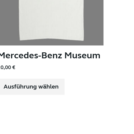
Mercedes-Benz Museum
20,00
€
Dieses
Produkt
Ausführung wählen
weist
mehrere
Varianten
auf.
Die
Optionen
können