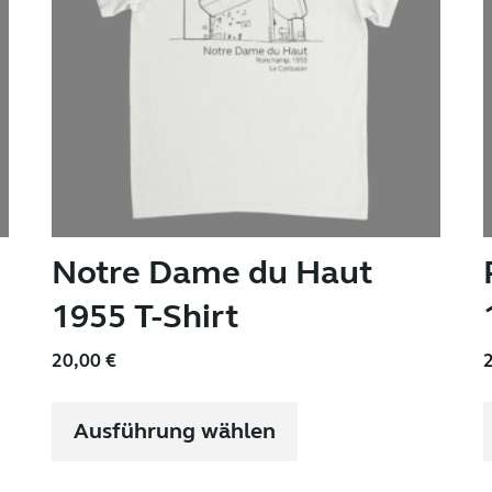
Notre Dame du Haut
1955 T-Shirt
20,00
€
Dieses
Produkt
Ausführung wählen
weist
mehrere
Varianten