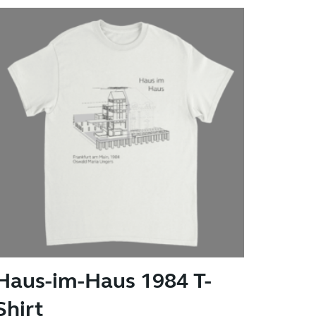
auf.
Die
Optionen
können
auf
der
Produktseite
gewählt
werden
Haus-im-Haus 1984 T-
Shirt