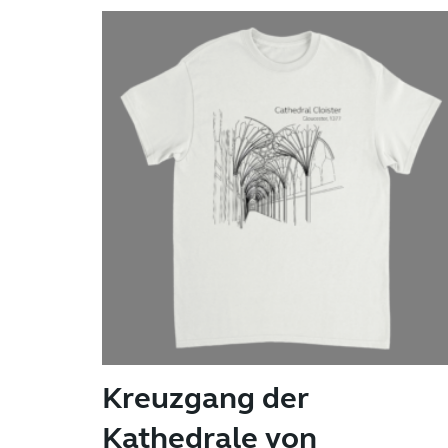
Die
Optionen
können
auf
der
Produktseite
gewählt
werden
Kreuzgang der
Kathedrale von