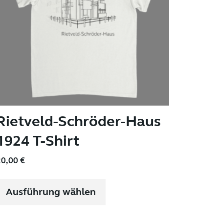
Rietveld-Schröder-Haus
1924 T-Shirt
20,00
€
Dieses
Produkt
Ausführung wählen
weist
mehrere
Varianten