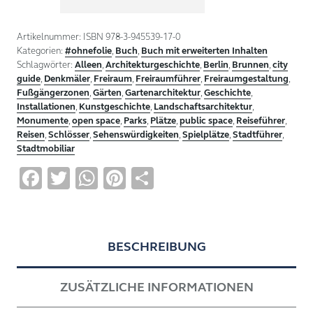
Berlin.
Berlin
Open
Artikelnummer:
ISBN 978-3-945539-17-0
Space
Kategorien:
#ohnefolie
,
Buch
,
Buch mit erweiterten Inhalten
Menge
Schlagwörter:
Alleen
,
Architekturgeschichte
,
Berlin
,
Brunnen
,
city
guide
,
Denkmäler
,
Freiraum
,
Freiraumführer
,
Freiraumgestaltung
,
Fußgängerzonen
,
Gärten
,
Gartenarchitektur
,
Geschichte
,
Installationen
,
Kunstgeschichte
,
Landschaftsarchitektur
,
Monumente
,
open space
,
Parks
,
Plätze
,
public space
,
Reiseführer
,
Reisen
,
Schlösser
,
Sehenswürdigkeiten
,
Spielplätze
,
Stadtführer
,
Stadtmobiliar
Facebook
Twitter
WhatsApp
Pinterest
Teilen
BESCHREIBUNG
ZUSÄTZLICHE INFORMATIONEN