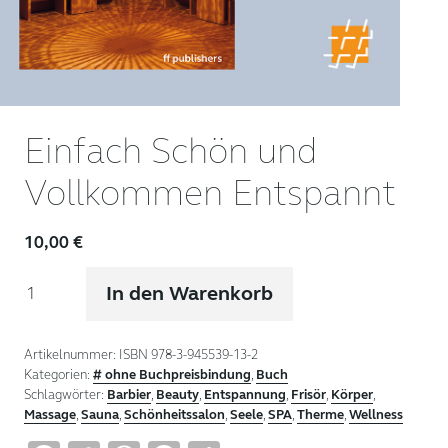
Einfach Schön und
Vollkommen Entspannt
10,00
€
Einfach
In den Warenkorb
Schön
und
Vollkommen
Artikelnummer:
ISBN 978-3-945539-13-2
Entspannt
Kategorien:
# ohne Buchpreisbindung
,
Buch
Menge
Schlagwörter:
Barbier
,
Beauty
,
Entspannung
,
Frisör
,
Körper
,
Massage
,
Sauna
,
Schönheitssalon
,
Seele
,
SPA
,
Therme
,
Wellness