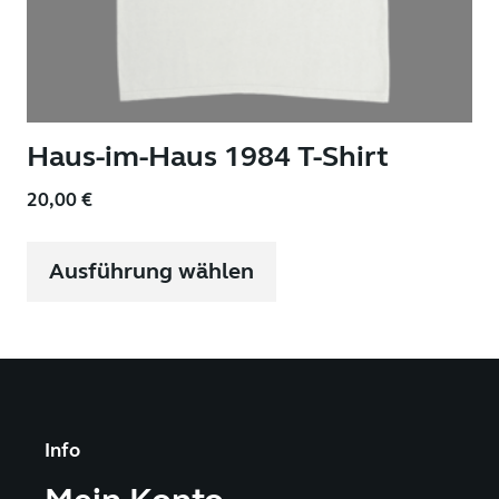
Haus-im-Haus 1984 T-Shirt
20,00
€
Dieses
Produkt
Ausführung wählen
weist
mehrere
Varianten
auf.
Die
Optionen
können
auf
Info
der
Produktseite