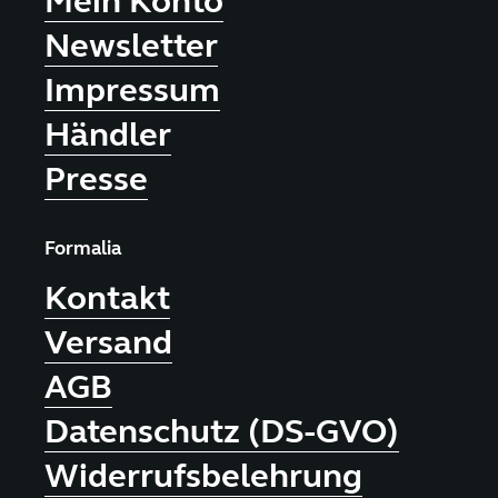
Mein Konto
gewählt
Newsletter
werden
Impressum
Händler
Presse
Formalia
Kontakt
Versand
AGB
Datenschutz (DS-GVO)
Widerrufsbelehrung