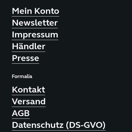
der
Mein Konto
Produktseite
gewählt
Newsletter
werden
Impressum
Händler
Presse
Formalia
Kontakt
Versand
AGB
Datenschutz (DS-GVO)