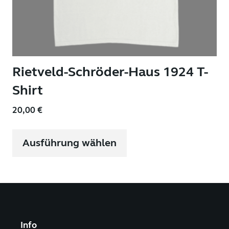
Rietveld-Schröder-Haus 1924 T-
Shirt
20,00
€
Dieses
Produkt
Ausführung wählen
weist
mehrere
Varianten
auf.
Die
Optionen
können
auf
Info