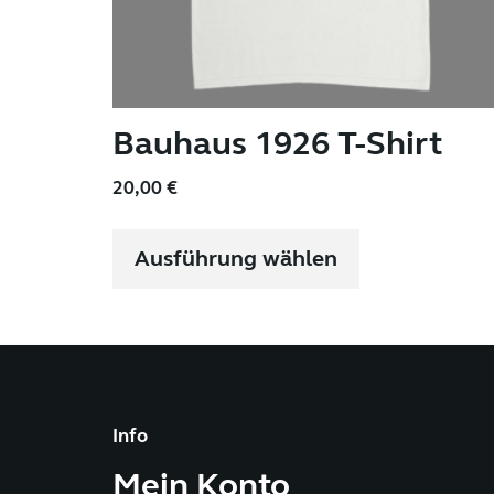
Bauhaus 1926 T-Shirt
20,00
€
Dieses
Produkt
Ausführung wählen
weist
mehrere
Varianten
auf.
Die
Optionen
können
auf
Info
der
Mein Konto
Produktseite